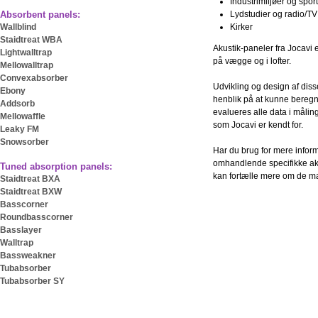
Industrimiljøer og spor
Absorbent panels:
Lydstudier og radio/TV
Wallblind
Kirker
Staidtreat WBA
Akustik-paneler fra Jocavi 
Lightwalltrap
på vægge og i lofter.
Mellowalltrap
Convexabsorber
Udvikling og design af dis
Ebony
henblik på at kunne beregne
Addsorb
evalueres alle data i måling
Mellowaffle
som Jocavi er kendt for.
Leaky FM
Snowsorber
Har du brug for mere inform
omhandlende specifikke akust
Tuned absorption panels:
kan fortælle mere om de m
Staidtreat BXA
Staidtreat BXW
Basscorner
Roundbasscorner
Basslayer
Walltrap
Bassweakner
Tubabsorber
Tubabsorber SY