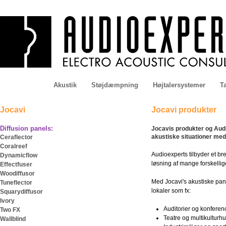
Akustik
Støjdæmpning
Højtalersystemer
Ta
Jocavi
Jocavi produkter
Diffusion panels:
Jocavis produkter og Audi
akustiske situationer med 
Ceraflector
Coralreef
Audioexperts tilbyder et br
Dynamicflow
løsning af mange forskellige
Effectfuser
Woodiffusor
Med Jocavi's akustiske pane
Tuneflector
lokaler som fx:
Squarydiffusor
Ivory
Auditorier og konfere
Two FX
Teatre og multikulturh
Wallblind