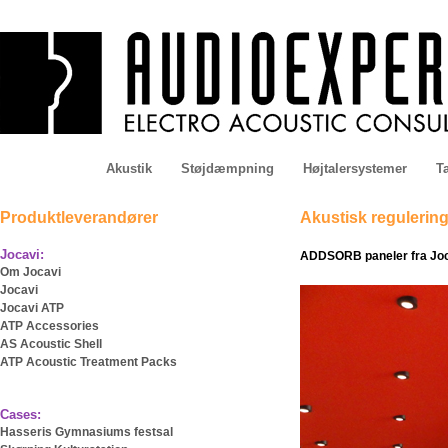
Akustik
Støjdæmpning
Højtalersystemer
Ta
Produktleverandører
Akustisk reguleri
Jocavi:
ADDSORB paneler fra Joc
Om Jocavi
Jocavi
Jocavi ATP
ATP Accessories
AS Acoustic Shell
ATP Acoustic Treatment Packs
Cases:
Hasseris Gymnasiums festsal